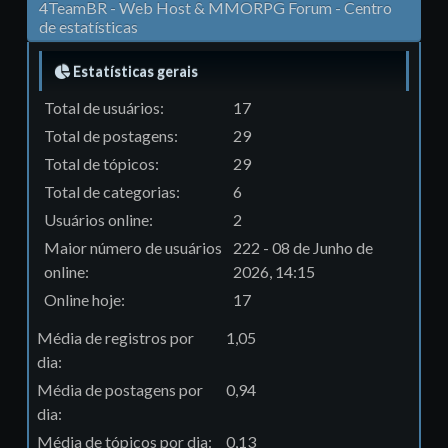
4TeamBR - Web Host & MMORPG Forum - Centro
de estatísticas
Estatísticas gerais
Total de usuários:
17
Total de postagens:
29
Total de tópicos:
29
Total de categorias:
6
Usuários online:
2
Maior número de usuários
222 - 08 de Junho de
online:
2026, 14:15
Online hoje:
17
Média de registros por
1,05
dia:
Média de postagens por
0,94
dia:
Média de tópicos por dia:
0,13