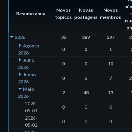
nú
Novos
Novas
Novos
Resumo anual
tópicos
postagens
membros
usu
on
2026
32
389
397
2
Agosto
0
0
1
2026
Julho
0
0
10
2026
Junho
0
5
7
2
2026
Maio
2
48
13
2026
2026-
0
0
0
05-01
2026-
0
0
0
05-02