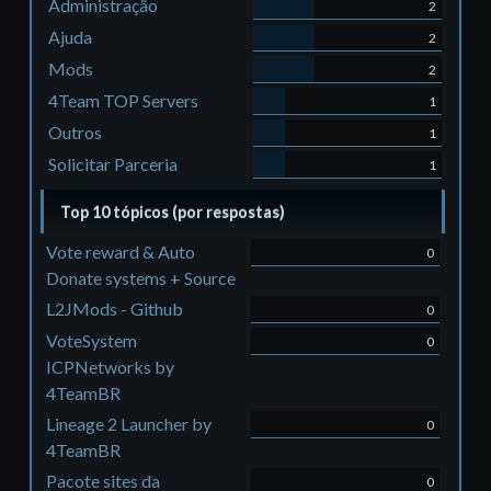
Administração
2
Ajuda
2
Mods
2
4Team TOP Servers
1
Outros
1
Solicitar Parceria
1
Top 10 tópicos (por respostas)
Vote reward & Auto
0
Donate systems + Source
L2JMods - Github
0
VoteSystem
0
ICPNetworks by
4TeamBR
Lineage 2 Launcher by
0
4TeamBR
Pacote sites da
0