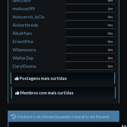
devl2ikol
4m
maikoxd99
2m
Avtoservis_iyOa
0m
Robertbrede
0m
RikaMam
0m
ErnestMor
0m
Wiiamusera
0m
WalterZep
0m
DarylDonna
0m
Postagens mais curtidas
Membros com mais curtidas
Histórico do fórum (usando o horário do fórum)
Ma