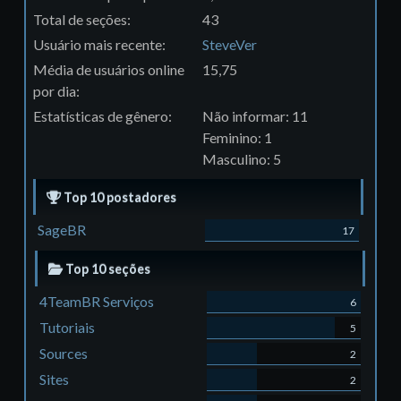
Total de seções:
43
Usuário mais recente:
SteveVer
Média de usuários online
15,75
por dia:
Estatísticas de gênero:
Não informar: 11
Feminino: 1
Masculino: 5
Top 10 postadores
SageBR
17
Top 10 seções
4TeamBR Serviços
6
Tutoriais
5
Sources
2
Sites
2