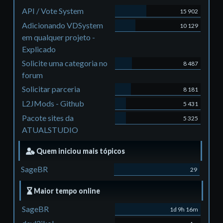
API / Vote System
15 902
Adicionando VDSystem
10 129
em qualquer projeto -
Explicado
Solicite uma categoria no
8 487
forum
Solicitar parceria
8 181
L2JMods - Github
5 431
Pacote sites da
5 325
ATUALSTUDIO
Quem iniciou mais tópicos
SageBR
29
Maior tempo online
SageBR
1d 9h 16m