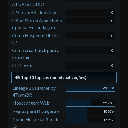
ATUALSTUDIO
L24TeamBR - Interlude
0
Editar Site da AtualStudio
0
e por na Hospedagem
Como Hospedar Site de
0
L2
Como criar Patch para o
0
Launcher
L1J4Team
0
Top 10 tópicos (por visualizações)
Lineage 2 Launcher by
42 579
4TeamBR
Hospedagem Web
22 203
Regras para Divulgação
18 876
Como Hospedar Site de
17 937
L2