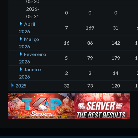
05-30
2026-
0
0
0
05-31
Abril
7
169
31
2026
Março
16
86
142
1
2026
Fevereiro
5
79
179
1
2026
Janeiro
2
2
14
2026
2025
32
73
120
1