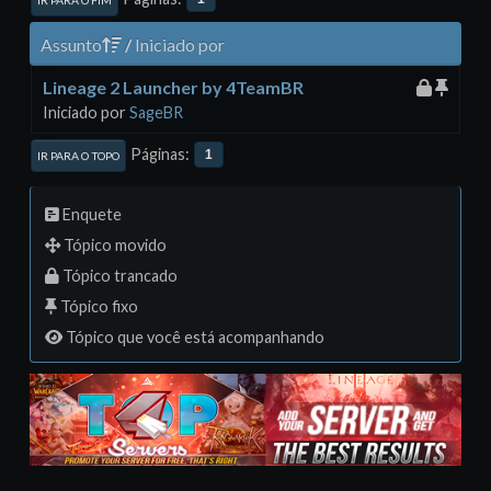
IR PARA O FIM
Assunto
/
Iniciado por
Lineage 2 Launcher by 4TeamBR
Iniciado por
SageBR
Páginas
1
IR PARA O TOPO
Enquete
Tópico movido
Tópico trancado
Tópico fixo
Tópico que você está acompanhando