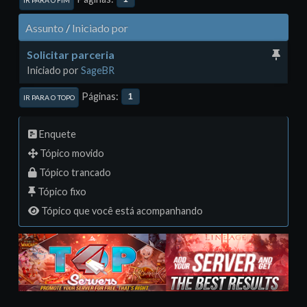
IR PARA O FIM
Assunto
/
Iniciado por
Solicitar parceria
Iniciado por
SageBR
Páginas
1
IR PARA O TOPO
Enquete
Tópico movido
Tópico trancado
Tópico fixo
Tópico que você está acompanhando