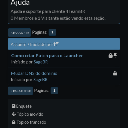
Ajuda
Ajuda e suporte para cliente 4TeamBR
0 Membros e 1 Visitante estão vendo esta seção.
Páginas
1
IR PARA O FIM
Assunto
/
Iniciado por
Como criar Patch para o Launcher
Iniciado por
SageBR
Mudar DNS do dominio
Iniciado por
SageBR
Páginas
1
IR PARA O TOPO
Enquete
Tópico movido
Tópico trancado