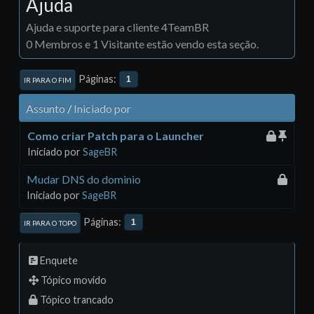
Ajuda
Ajuda e suporte para cliente 4TeamBR
0 Membros e 1 Visitante estão vendo esta seção.
Páginas
1
IR PARA O FIM
Assunto
/
Iniciado por
Como criar Patch para o Launcher
Iniciado por
SageBR
Mudar DNS do dominio
Iniciado por
SageBR
Páginas
1
IR PARA O TOPO
Enquete
Tópico movido
Tópico trancado