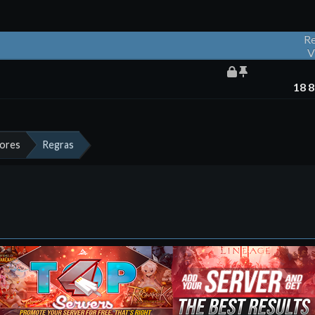
Re
V
18 
dores
Regras