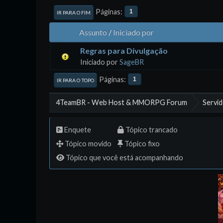
Páginas
1
IR PARA O FIM
Assunto
/
Iniciado por
Regras para Divulgação
Iniciado por
SageBR
Páginas
1
IR PARA O TOPO
4TeamBR - Web Host & MMORPG Forum
Servi
Enquete
Tópico trancado
Tópico movido
Tópico fixo
Tópico que você está acompanhando