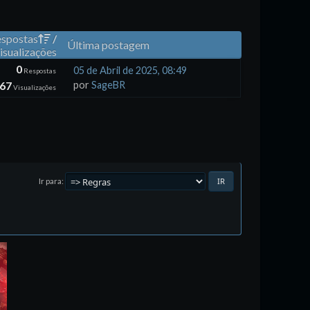
spostas
/
Última postagem
isualizações
0
05 de Abril de 2025, 08:49
Respostas
867
por
SageBR
Visualizações
Ir para