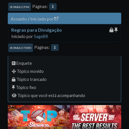
Páginas
1
IR PARA O FIM
Assunto
/
Iniciado por
Regras para Divulgação
Iniciado por
SageBR
Páginas
1
IR PARA O TOPO
Enquete
Tópico movido
Tópico trancado
Tópico fixo
Tópico que você está acompanhando