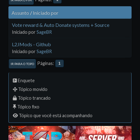
IR PARA O FIM
Assunto
/
Iniciado por
Vote reward & Auto Donate systems + Source
Iniciado por
SageBR
L2JMods - Github
Iniciado por
SageBR
Páginas
1
IR PARA O TOPO
Enquete
Tópico movido
Tópico trancado
Tópico fixo
Tópico que você está acompanhando