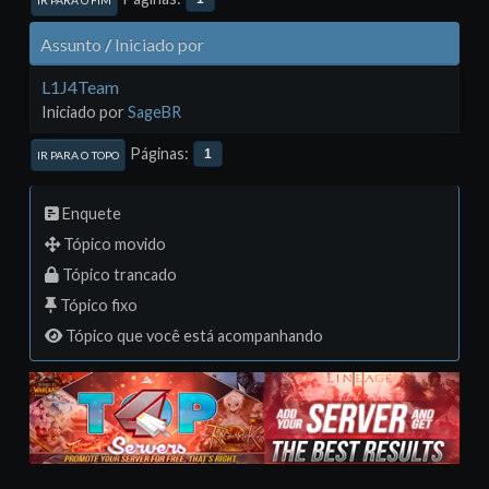
IR PARA O FIM
Assunto
/
Iniciado por
L1J4Team
Iniciado por
SageBR
Páginas
1
IR PARA O TOPO
Enquete
Tópico movido
Tópico trancado
Tópico fixo
Tópico que você está acompanhando