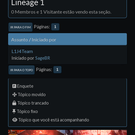
Lineage 1
0 Membros e 1 Visitante estão vendo esta seção.
Páginas
1
IR PARA O FIM
Assunto
/
Iniciado por
L1J4Team
Iniciado por
SageBR
Páginas
1
IR PARA O TOPO
Enquete
Tópico movido
Tópico trancado
Tópico fixo
Tópico que você está acompanhando