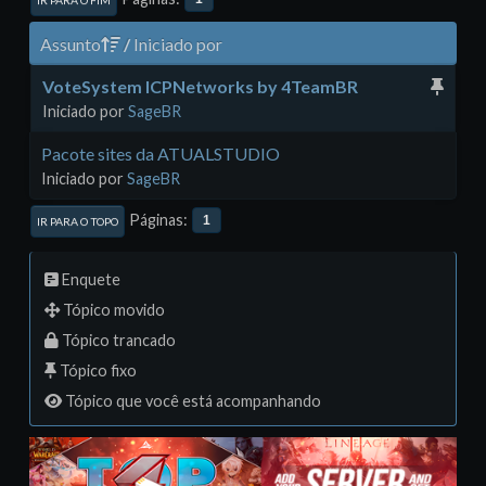
IR PARA O FIM
Assunto
/
Iniciado por
VoteSystem ICPNetworks by 4TeamBR
Iniciado por
SageBR
Pacote sites da ATUALSTUDIO
Iniciado por
SageBR
Páginas
1
IR PARA O TOPO
Enquete
Tópico movido
Tópico trancado
Tópico fixo
Tópico que você está acompanhando